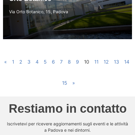
Via Orto Botanico, 15, Padova
«
1
2
3
4
5
6
7
8
9
10
11
12
13
14
15
»
Restiamo in contatto
Iscrivetevi per ricevere aggiornamenti sugli eventi e le attività
a Padova e nei dintorni.