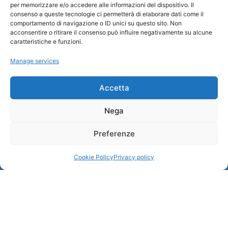
per memorizzare e/o accedere alle informazioni del dispositivo. Il
Tourist Information Office / IAT
consenso a queste tecnologie ci permetterà di elaborare dati come il
Privacy policy
comportamento di navigazione o ID unici su questo sito. Non
acconsentire o ritirare il consenso può influire negativamente su alcune
Credits
caratteristiche e funzioni.
Transparency
Manage services
Information
Accetta
Reception services
Nega
Useful services
Brochures
Preferenze
Cookie Policy
Privacy policy