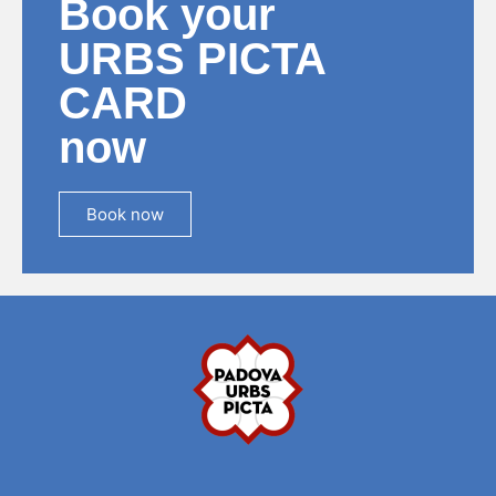
Book your
URBS PICTA
CARD
now
Book now