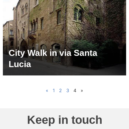
City Walk in via Santa
Lucia
«
1
2
3
4
»
Keep in touch