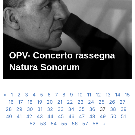
OPV- Concerto rassegna
Natura Sonorum
«
1
2
3
4
5
6
7
8
9
10
11
12
13
14
15
16
17
18
19
20
21
22
23
24
25
26
27
28
29
30
31
32
33
34
35
36
37
38
39
40
41
42
43
44
45
46
47
48
49
50
51
52
53
54
55
56
57
58
»