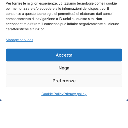
Per fornire le migliori esperienze, utilizziamo tecnologie come i cookie
per memorizzare e/o accedere alle informazioni del dispositivo. Il
Turismo Padova
consenso a queste tecnologie ci permetterà di elaborare dati come il
comportamento di navigazione o ID unici su questo sito. Non
acconsentire o ritirare il consenso può influire negativamente su alcune
Who we are
caratteristiche e funzioni.
Tourist Information Office / IAT
Manage services
Privacy policy
Credits
Transparency
Accetta
Nega
Information
Preferenze
Reception services
Useful services
Cookie Policy
Privacy policy
Brochures