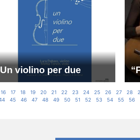
Un violino per due
“
16
17
18
19
20
21
22
23
24
25
26
27
28
44
45
46
47
48
49
50
51
52
53
54
55
56