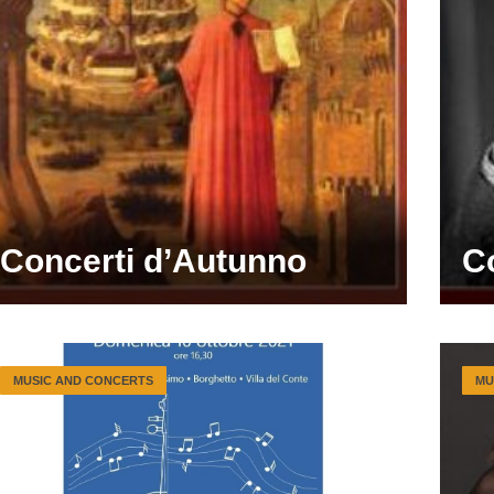
Concerti d’Autunno
C
MUSIC AND CONCERTS
MU