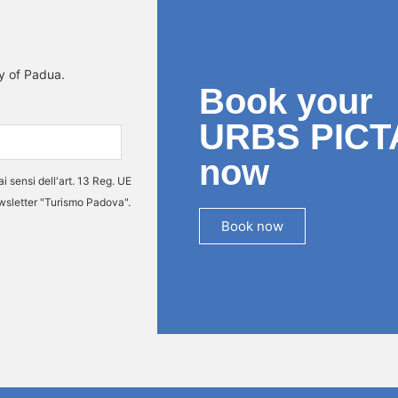
ty of Padua.
Book your
URBS PICT
now
ai sensi dell'art. 13 Reg. UE
ewsletter "Turismo Padova".
Book now