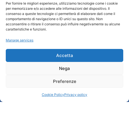
Per fornire le migliori esperienze, utilizziamo tecnologie come i cookie
per memorizzare e/o accedere alle informazioni del dispositivo. Il
Turismo Padova
consenso a queste tecnologie ci permetterà di elaborare dati come il
comportamento di navigazione o ID unici su questo sito. Non
acconsentire o ritirare il consenso può influire negativamente su alcune
Who we are
caratteristiche e funzioni.
Tourist Information Office / IAT
Manage services
Privacy policy
Credits
Transparency
Accetta
Nega
Information
Preferenze
Reception services
Useful services
Cookie Policy
Privacy policy
Brochures