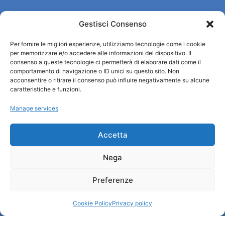
Gestisci Consenso
Turismo Padova
Per fornire le migliori esperienze, utilizziamo tecnologie come i cookie
Who we are
per memorizzare e/o accedere alle informazioni del dispositivo. Il
Tourist Information Office / IAT
consenso a queste tecnologie ci permetterà di elaborare dati come il
Privacy policy
comportamento di navigazione o ID unici su questo sito. Non
acconsentire o ritirare il consenso può influire negativamente su alcune
Credits
caratteristiche e funzioni.
Transparency
Manage services
Information
Accetta
Reception services
Nega
Useful services
Brochures
Preferenze
Cookie Policy
Privacy policy