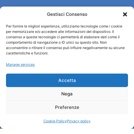
Gestisci Consenso
Turismo Padova
Per fornire le migliori esperienze, utilizziamo tecnologie come i cookie
Who we are
per memorizzare e/o accedere alle informazioni del dispositivo. Il
Tourist Information Office / IAT
consenso a queste tecnologie ci permetterà di elaborare dati come il
Privacy policy
comportamento di navigazione o ID unici su questo sito. Non
acconsentire o ritirare il consenso può influire negativamente su alcune
Credits
caratteristiche e funzioni.
Transparency
Manage services
Information
Accetta
Reception services
Nega
Useful services
Brochures
Preferenze
Cookie Policy
Privacy policy