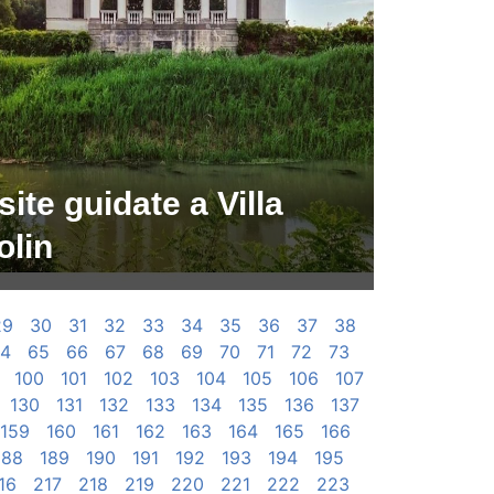
site guidate a Villa
olin
29
30
31
32
33
34
35
36
37
38
4
65
66
67
68
69
70
71
72
73
100
101
102
103
104
105
106
107
130
131
132
133
134
135
136
137
159
160
161
162
163
164
165
166
188
189
190
191
192
193
194
195
16
217
218
219
220
221
222
223