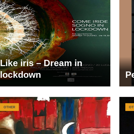
Like iris – Dream in
lockdown
P
OTHER
OT