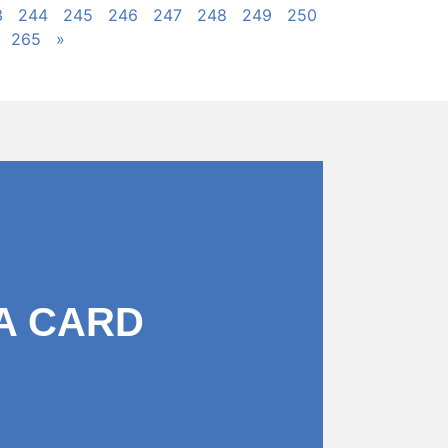
3
244
245
246
247
248
249
250
265
»
A CARD