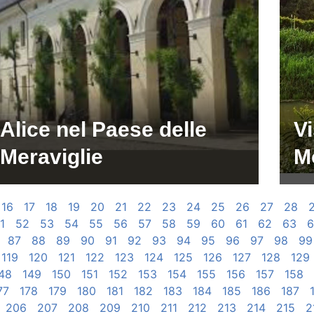
Alice nel Paese delle
Vi
Meraviglie
M
16
17
18
19
20
21
22
23
24
25
26
27
28
1
52
53
54
55
56
57
58
59
60
61
62
63
6
87
88
89
90
91
92
93
94
95
96
97
98
99
119
120
121
122
123
124
125
126
127
128
129
48
149
150
151
152
153
154
155
156
157
158
77
178
179
180
181
182
183
184
185
186
187
206
207
208
209
210
211
212
213
214
215
2