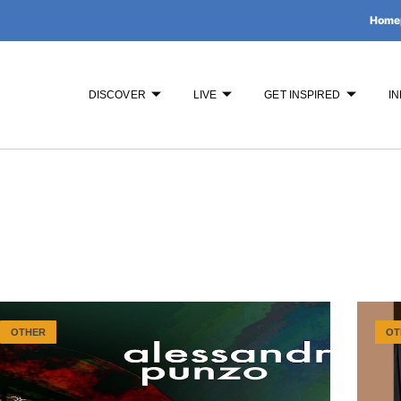
Home
DISCOVER
LIVE
GET INSPIRED
IN
OTHER
OT