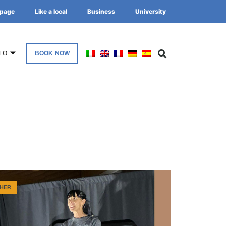
page
Like a local
Business
University
FO
BOOK NOW
HER