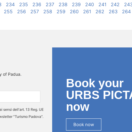
3
234
235
236
237
238
239
240
241
242
24
255
256
257
258
259
260
261
262
263
264
ty of Padua.
Book your
URBS PICT
now
ai sensi dell'art. 13 Reg. UE
ewsletter "Turismo Padova".
Book now