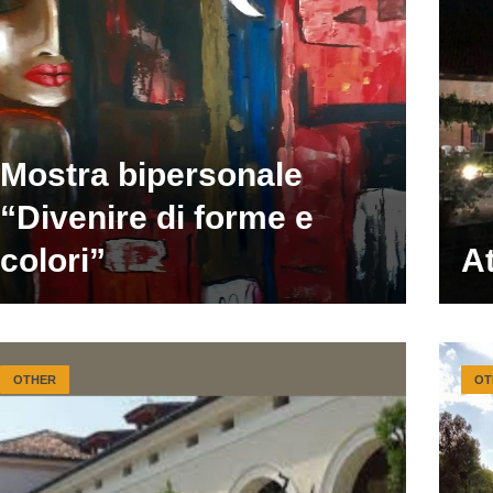
Mostra bipersonale
“Divenire di forme e
colori”
At
OTHER
OT