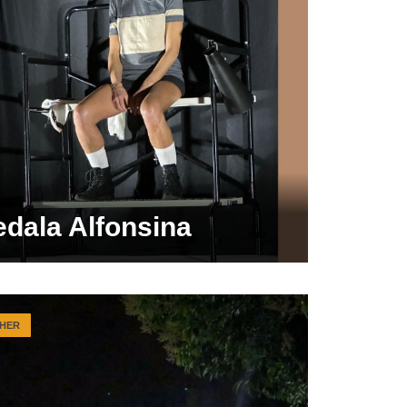
edala Alfonsina
HER