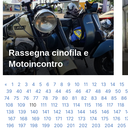
Rassegna cinofila e
Motoincontro
«
1
2
3
4
5
6
7
8
9
10
11
12
13
14
15
39
40
41
42
43
44
45
46
47
48
49
50
5
74
75
76
77
78
79
80
81
82
83
84
85
86
108
109
110
111
112
113
114
115
116
117
118
138
139
140
141
142
143
144
145
146
147
1
167
168
169
170
171
172
173
174
175
176
1
196
197
198
199
200
201
202
203
204
205