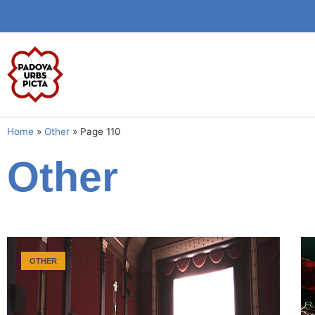
Home
»
Other
»
Page 110
Other
OTHER