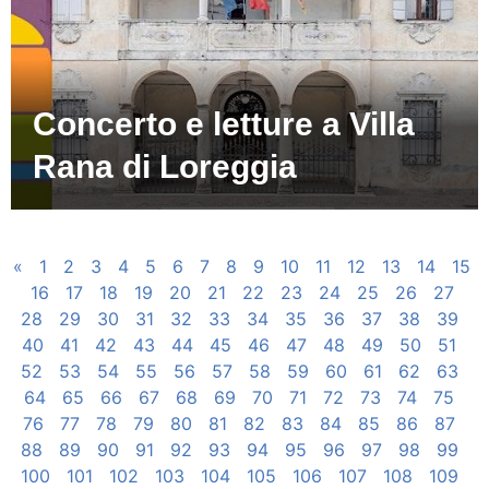
Concerto e letture a Villa
Rana di Loreggia
«
1
2
3
4
5
6
7
8
9
10
11
12
13
14
15
16
17
18
19
20
21
22
23
24
25
26
27
28
29
30
31
32
33
34
35
36
37
38
39
40
41
42
43
44
45
46
47
48
49
50
51
52
53
54
55
56
57
58
59
60
61
62
63
64
65
66
67
68
69
70
71
72
73
74
75
76
77
78
79
80
81
82
83
84
85
86
87
88
89
90
91
92
93
94
95
96
97
98
99
100
101
102
103
104
105
106
107
108
109