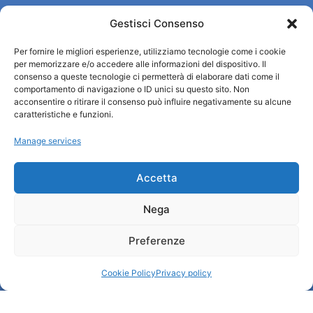
Gestisci Consenso
Turismo Padova
Per fornire le migliori esperienze, utilizziamo tecnologie come i cookie
Who we are
per memorizzare e/o accedere alle informazioni del dispositivo. Il
Tourist Information Office / IAT
consenso a queste tecnologie ci permetterà di elaborare dati come il
Privacy policy
comportamento di navigazione o ID unici su questo sito. Non
acconsentire o ritirare il consenso può influire negativamente su alcune
Credits
caratteristiche e funzioni.
Transparency
Manage services
Information
Accetta
Reception services
Nega
Useful services
Brochures
Preferenze
Cookie Policy
Privacy policy