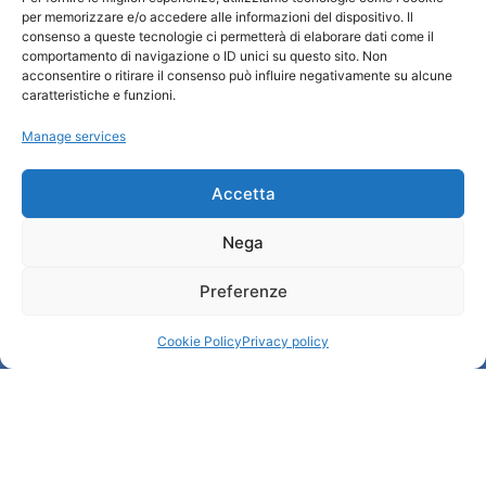
per memorizzare e/o accedere alle informazioni del dispositivo. Il
Turismo Padova
consenso a queste tecnologie ci permetterà di elaborare dati come il
comportamento di navigazione o ID unici su questo sito. Non
acconsentire o ritirare il consenso può influire negativamente su alcune
Who we are
caratteristiche e funzioni.
Tourist Information Office / IAT
Manage services
Privacy policy
Credits
Transparency
Accetta
Nega
Information
Preferenze
Reception services
Useful services
Cookie Policy
Privacy policy
Brochures