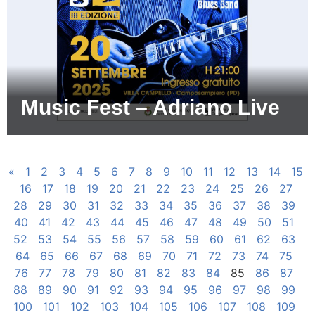
Music Fest – Adriano Live
«
1
2
3
4
5
6
7
8
9
10
11
12
13
14
15
16
17
18
19
20
21
22
23
24
25
26
27
28
29
30
31
32
33
34
35
36
37
38
39
40
41
42
43
44
45
46
47
48
49
50
51
52
53
54
55
56
57
58
59
60
61
62
63
64
65
66
67
68
69
70
71
72
73
74
75
76
77
78
79
80
81
82
83
84
85
86
87
88
89
90
91
92
93
94
95
96
97
98
99
100
101
102
103
104
105
106
107
108
109