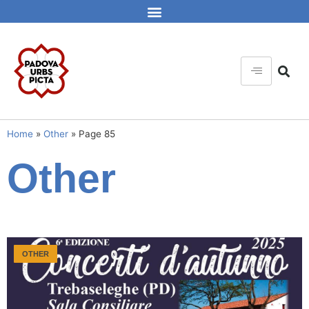
Home
»
Other
»
Page 85
Other
OTHER