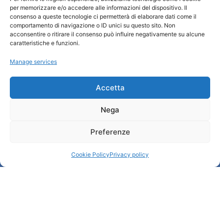
per memorizzare e/o accedere alle informazioni del dispositivo. Il
Turismo Padova
consenso a queste tecnologie ci permetterà di elaborare dati come il
comportamento di navigazione o ID unici su questo sito. Non
acconsentire o ritirare il consenso può influire negativamente su alcune
Who we are
caratteristiche e funzioni.
Tourist Information Office / IAT
Manage services
Privacy policy
Credits
Transparency
Accetta
Nega
Information
Preferenze
Reception services
Useful services
Cookie Policy
Privacy policy
Brochures