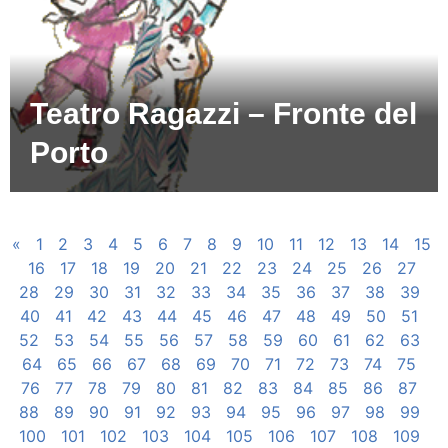
Teatro Ragazzi – Fronte del
Porto
«
1
2
3
4
5
6
7
8
9
10
11
12
13
14
15
16
17
18
19
20
21
22
23
24
25
26
27
28
29
30
31
32
33
34
35
36
37
38
39
40
41
42
43
44
45
46
47
48
49
50
51
52
53
54
55
56
57
58
59
60
61
62
63
64
65
66
67
68
69
70
71
72
73
74
75
76
77
78
79
80
81
82
83
84
85
86
87
88
89
90
91
92
93
94
95
96
97
98
99
100
101
102
103
104
105
106
107
108
109