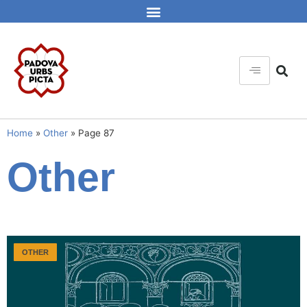
Home
»
Other
»
Page 87
Other
OTHER