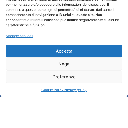
per memorizzare e/o accedere alle informazioni del dispositivo. Il
Turismo Padova
consenso a queste tecnologie ci permetterà di elaborare dati come il
comportamento di navigazione o ID unici su questo sito. Non
acconsentire o ritirare il consenso può influire negativamente su alcune
Who we are
caratteristiche e funzioni.
Tourist Information Office / IAT
Manage services
Privacy policy
Credits
Transparency
Accetta
Nega
Information
Preferenze
Reception services
Useful services
Cookie Policy
Privacy policy
Brochures