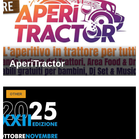
AperiTractor
OTHER