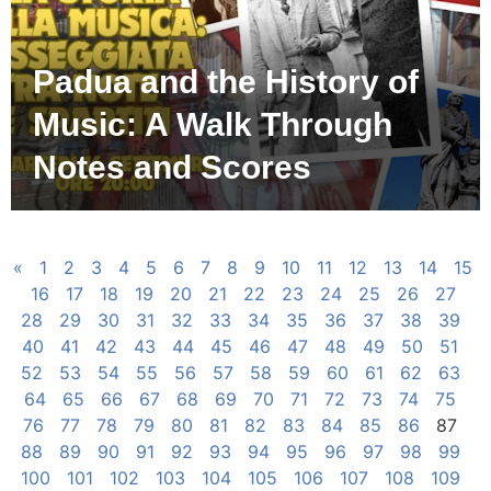
Padua and the History of
Music: A Walk Through
Notes and Scores
«
1
2
3
4
5
6
7
8
9
10
11
12
13
14
15
16
17
18
19
20
21
22
23
24
25
26
27
28
29
30
31
32
33
34
35
36
37
38
39
40
41
42
43
44
45
46
47
48
49
50
51
52
53
54
55
56
57
58
59
60
61
62
63
64
65
66
67
68
69
70
71
72
73
74
75
76
77
78
79
80
81
82
83
84
85
86
87
88
89
90
91
92
93
94
95
96
97
98
99
100
101
102
103
104
105
106
107
108
109