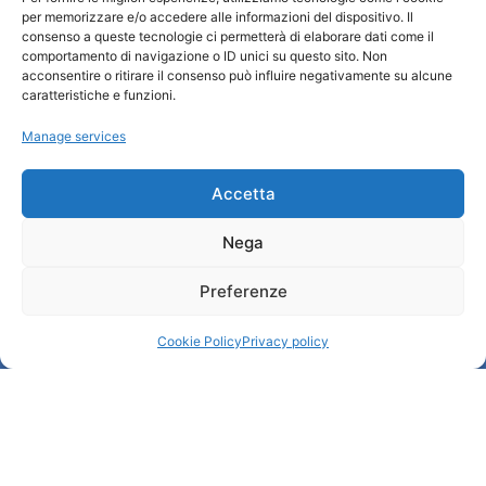
per memorizzare e/o accedere alle informazioni del dispositivo. Il
Turismo Padova
consenso a queste tecnologie ci permetterà di elaborare dati come il
comportamento di navigazione o ID unici su questo sito. Non
acconsentire o ritirare il consenso può influire negativamente su alcune
Who we are
caratteristiche e funzioni.
Tourist Information Office / IAT
Manage services
Privacy policy
Credits
Transparency
Accetta
Nega
Information
Preferenze
Reception services
Useful services
Cookie Policy
Privacy policy
Brochures