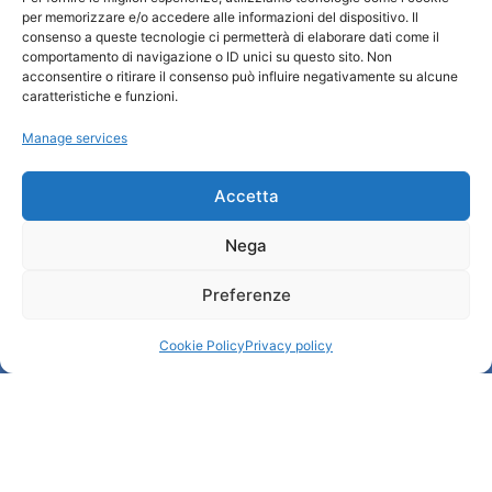
per memorizzare e/o accedere alle informazioni del dispositivo. Il
Turismo Padova
consenso a queste tecnologie ci permetterà di elaborare dati come il
comportamento di navigazione o ID unici su questo sito. Non
acconsentire o ritirare il consenso può influire negativamente su alcune
Who we are
caratteristiche e funzioni.
Tourist Information Office / IAT
Manage services
Privacy policy
Credits
Transparency
Accetta
Nega
Information
Preferenze
Reception services
Useful services
Cookie Policy
Privacy policy
Brochures