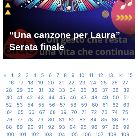
“Una canzone per Laura”
Serata finale
«
1
2
3
4
5
6
7
8
9
10
11
12
13
14
15
16
17
18
19
20
21
22
23
24
25
26
27
28
29
30
31
32
33
34
35
36
37
38
39
40
41
42
43
44
45
46
47
48
49
50
51
52
53
54
55
56
57
58
59
60
61
62
63
64
65
66
67
68
69
70
71
72
73
74
75
76
77
78
79
80
81
82
83
84
85
86
87
88
89
90
91
92
93
94
95
96
97
98
99
100
101
102
103
104
105
106
107
108
109