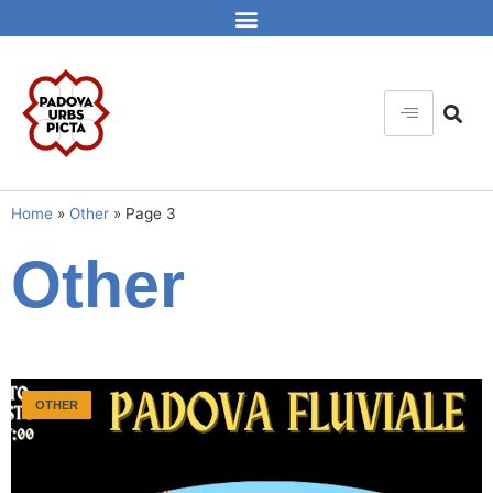
Home
»
Other
»
Page 3
Other
OTHER