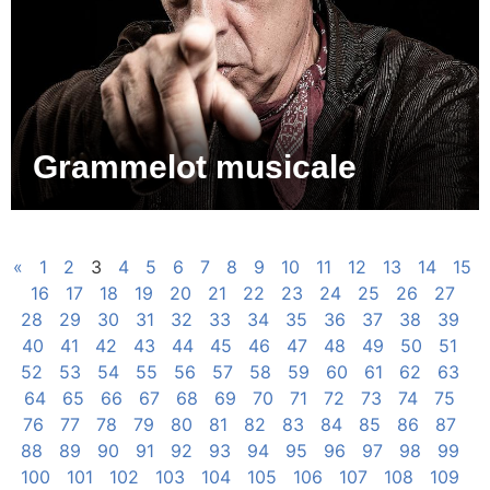
Grammelot musicale
«
1
2
3
4
5
6
7
8
9
10
11
12
13
14
15
16
17
18
19
20
21
22
23
24
25
26
27
28
29
30
31
32
33
34
35
36
37
38
39
40
41
42
43
44
45
46
47
48
49
50
51
52
53
54
55
56
57
58
59
60
61
62
63
64
65
66
67
68
69
70
71
72
73
74
75
76
77
78
79
80
81
82
83
84
85
86
87
88
89
90
91
92
93
94
95
96
97
98
99
100
101
102
103
104
105
106
107
108
109