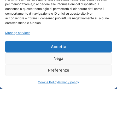
per memorizzare e/o accedere alle informazioni del dispositivo. Il
Turismo Padova
consenso a queste tecnologie ci permetterà di elaborare dati come il
comportamento di navigazione o ID unici su questo sito. Non
acconsentire o ritirare il consenso può influire negativamente su alcune
Who we are
caratteristiche e funzioni.
Tourist Information Office / IAT
Manage services
Privacy policy
Credits
Transparency
Accetta
Nega
Information
Preferenze
Reception services
Useful services
Cookie Policy
Privacy policy
Brochures